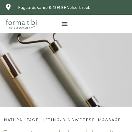
Hugaardskamp 8, 1991 BH Velserbroek
NATURAL FACE LIFTING/BINDWEEFSELMASSAGE